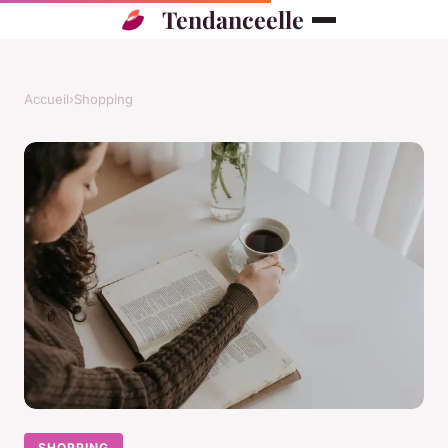
Tendanceelle
Accueil
›
Shopping
SHOPPING