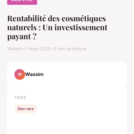
Rentabilité des cosmétiques
naturels : Un investissement
payant ?
Wassim
•
7 mars 2025
•
5 min de lecture
Wassim
W
TAGS
Bien-etre