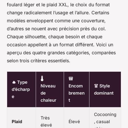
foulard léger et le plaid XXL, le choix du format
change radicalement l’usage et l’allure. Certains
modèles enveloppent comme une couverture,
d’autres se nouent avec précision près du col.
Chaque silhouette, chaque besoin et chaque
occasion appellent à un format différent. Voici un
aperçu des quatre grandes catégories, comparées
selon trois critères essentiels.
🌡️
🎒
🔥 Type
Niveau
Encom
👗 Style
d’écharp
de
bremen
dominant
e
chaleur
t
Cocooning
Très
Plaid
Élevé
, casual
élevé