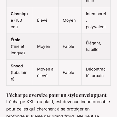
chic
Classiqu
Intemporel
e
(180
Élevé
Moyen
,
cm)
polyvalent
Étole
Élégant,
(fine et
Moyen
Faible
habillé
longue)
Snood
Moyen à
Décontrac
(tubulair
Faible
élevé
té, urbain
e)
L'écharpe oversize pour un style enveloppant
L’écharpe XXL, ou plaid, est devenue incontournable
pour celles qui cherchent à se protéger en
profondeur. Idéale par grand froid, elle peut se