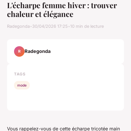
L'écharpe femme hiver : trouver
chaleur et élégance
Radegonda
•
30/04/2026 17:25
•
10 min de lecture
Radegonda
R
TAGS
mode
Vous rappelez-vous de cette écharpe tricotée main