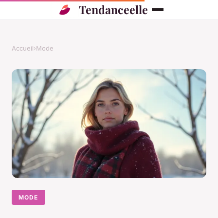
Tendanceelle
Accueil
›
Mode
MODE