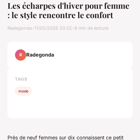
Les écharpes d'hiver pour femme
: le style rencontre le confort
Radegonda
•
11/05/2026 20:22
•
9 min de lecture
Radegonda
R
TAGS
mode
Près de neuf femmes sur dix connaissent ce petit