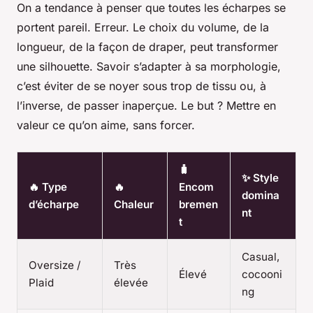
On a tendance à penser que toutes les écharpes se
portent pareil. Erreur. Le choix du volume, de la
longueur, de la façon de draper, peut transformer
une silhouette. Savoir s’adapter à sa morphologie,
c’est éviter de se noyer sous trop de tissu ou, à
l’inverse, de passer inaperçue. Le but ? Mettre en
valeur ce qu’on aime, sans forcer.
🧳
✨ Style
🔥 Type
🔥
Encom
domina
d’écharpe
Chaleur
bremen
nt
t
Casual,
Oversize /
Très
Élevé
cocooni
Plaid
élevée
ng